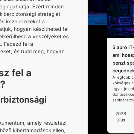
egingathatja. Ezért minden
kiberbiztonsági stratégiát
és kezelni ezeket a
tjuk, hogyan készítheted fel
elkerülhesd a veszélyeket és
. Fedezd fel a
5 apró IT
eket, és tudd meg, hogyan
ami hoss
pénzt spó
z fel a
cégedne
A legtöbb c
?
költségek 
egyet jelen
döntésekkel
erbiztonsági
szolgáltató
2026
július
okumentum, amely részletezi,
nböző kibertámadások ellen,