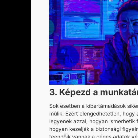
3. Képezd a munkatá
Sok esetben a kibertámadások sike
múlik. Ezért elengedhetetlen, hogy
legyenek azzal, hogyan ismerhetik f
hogyan kezeljék a biztonsági figye
teendőik vannak a céges adatok v