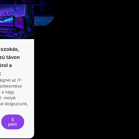
-szokás,
zú távon
rol a
k
égnél az IT-
csökkentése
t a nagy
: melyik
val dolgozzunk,
5
perc