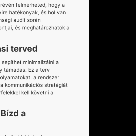
 révén felmérheted, hogy a
yire hatékonyak, és hol van
nsági audit
során
ontjai, és meghatározhatók a
ási terved
v segíthet minimalizálni a
y támadás. Ez a terv
folyamatokat, a rendszer
t a kommunikációs stratégiát
felekkel kell követni a
Bízd a