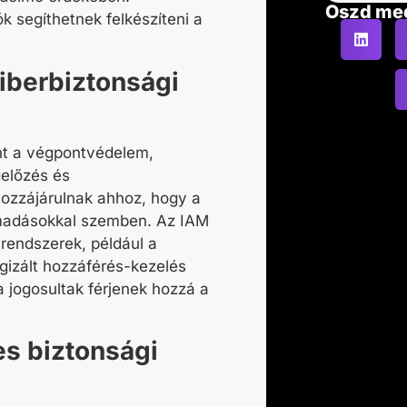
Oszd me
k segíthetnek felkészíteni a
iberbiztonsági
nt a végpontvédelem,
előzés és
ozzájárulnak ahhoz, hogy a
ámadásokkal szemben. Az IAM
rendszerek, például a
egizált hozzáférés-kezelés
ra jogosultak férjenek hozzá a
es biztonsági