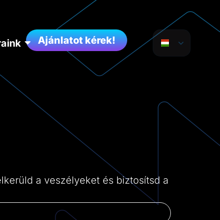
Ajánlatot kérek!
raink
kerüld a veszélyeket és biztosítsd a