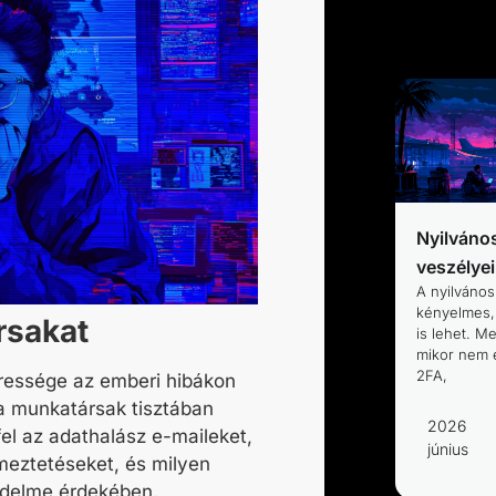
Nyilváno
veszélyei
A nyilvános
kényelmes,
rsakat
is lehet. M
mikor nem 
2FA,
ressége az emberi hibákon
 a munkatársak tisztában
2026
el az adathalász e-maileket,
június
lmeztetéseket, és milyen
édelme érdekében.