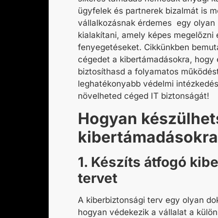
ügyfelek és partnerek bizalmát is m
vállalkozásnak érdemes egy olyan
kialakítani, amely képes megelőzni 
fenyegetéseket. Cikkünkben bemuta
cégedet a
kibertámadásokra
, hogy 
biztosíthasd a folyamatos működést
leghatékonyabb védelmi intézkedés
növelheted céged
IT biztonságát
!
Hogyan készülhets
kibertámadásokra
1. Készíts átfogó kib
tervet
A kiberbiztonsági terv egy olyan d
hogyan védekezik a vállalat a külö