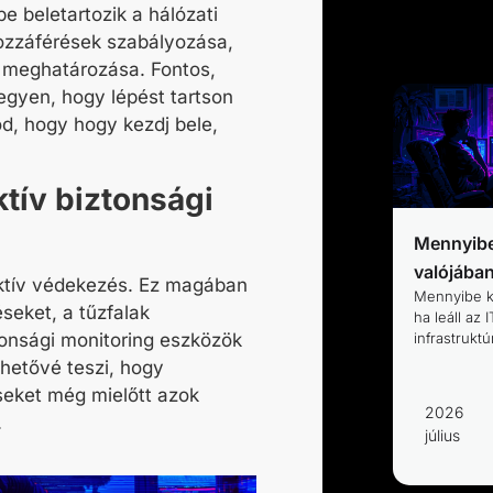
e beletartozik a hálózati
hozzáférések szabályozása,
k meghatározása. Fontos,
legyen, hogy lépést tartson
d, hogy hogy kezdj bele,
ktív biztonsági
Mennyibe
valójába
aktív védekezés. Ez magában
Mennyibe k
éseket, a tűzfalak
ha leáll az I
infrastrukt
tonsági monitoring eszközök
ehetővé teszi, hogy
seket még mielőtt azok
2026
.
július