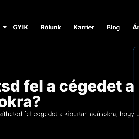
k
GYIK
Rólunk
Karrier
Blog
Á
sd fel a cégedet a
okra?
theted fel cégedet a kibertámadásokra, hogy el