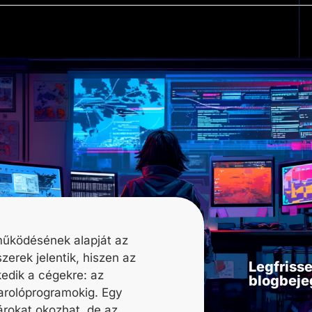
 működésének alapját az
szerek
jelentik, hiszen az
Legfriss
kedik a cégekre:
az
blogbeje
sarolóprogramokig
. Egy
rokat okozhat, de az