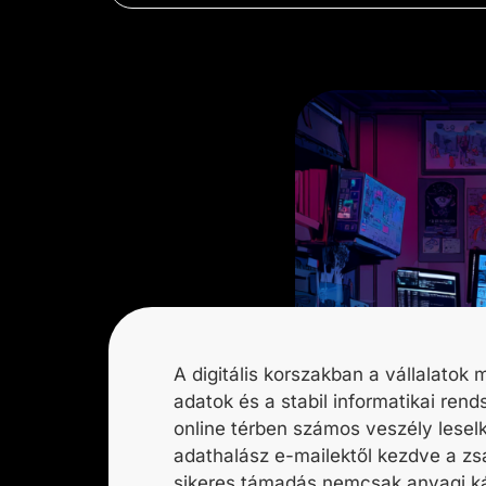
A digitális korszakban a vállalatok
adatok
és a
stabil informatikai rend
online térben számos veszély lesel
adathalász e-mailektől kezdve a z
sikeres támadás nemcsak anyagi ká