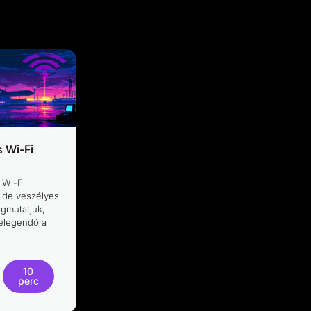
s Wi-Fi
 Wi-Fi
 de veszélyes
egmutatjuk,
elegendő a
10
perc