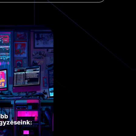
ebb
gyzéseink: