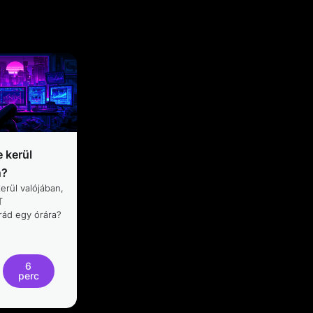
 kerül
n?
erül valójában,
T
úrád egy órára?
6
perc