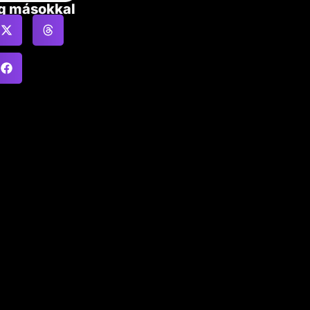
g másokkal
is!