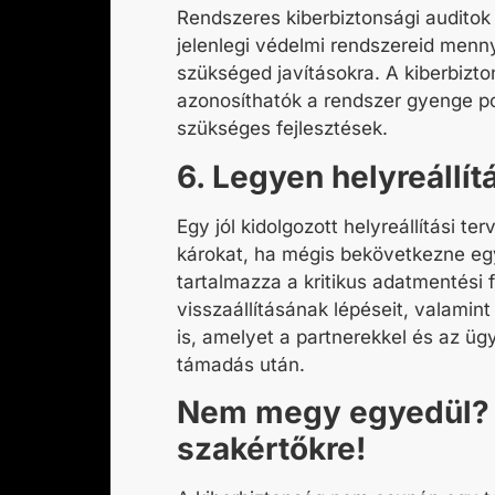
Rendszeres kiberbiztonsági auditok
jelenlegi védelmi rendszereid menn
szükséged javításokra. A
kiberbizto
azonosíthatók a rendszer gyenge p
szükséges fejlesztések.
6. Legyen helyreállít
Egy jól kidolgozott helyreállítási ter
károkat, ha mégis bekövetkezne eg
tartalmazza a kritikus adatmentési 
visszaállításának lépéseit, valamin
is, amelyet a partnerekkel és az ügy
támadás után.
Nem megy egyedül? 
szakértőkre!