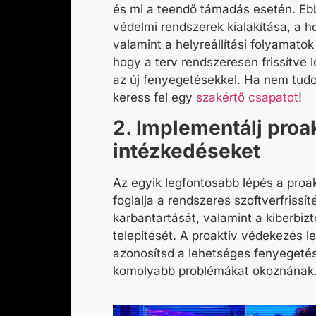
és mi a teendő támadás esetén. Ebb
védelmi rendszerek kialakítása, a 
valamint a helyreállítási folyamato
hogy a terv rendszeresen frissítve 
az új fenyegetésekkel. Ha nem tudo
keress fel egy
szakértő csapatot
!
2. Implementálj proa
intézkedéseket
Az egyik legfontosabb lépés a pro
foglalja a rendszeres szoftverfrissít
karbantartását, valamint a kiberbiz
telepítését. A proaktív védekezés l
azonosítsd a lehetséges fenyegeté
komolyabb problémákat okoznának