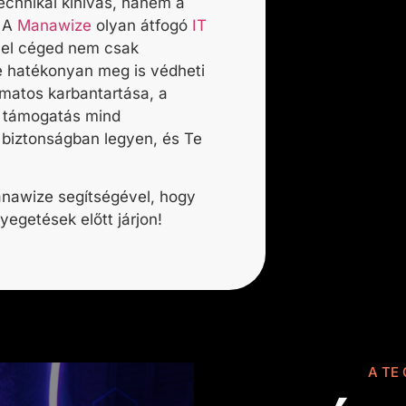
echnikai kihívás, hanem a
. A
Manawize
olyan átfogó
IT
vel céged nem csak
e hatékonyan meg is védheti
amatos karbantartása, a
i támogatás mind
 biztonságban legyen, és Te
anawize segítségével, hogy
yegetések előtt járjon!
A TE