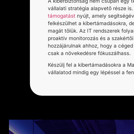
A kiberbiztonság nem csupán egy t
vállalati stratégia alapvető része is
támogatást
nyújt, amely segítségé
felkészülhet a kibertámadásokra, d
magát tőlük. Az IT rendszerek foly
proaktív monitorozás és a szakértő
hozzájárulnak ahhoz, hogy a céged
csak a növekedésre fókuszálhass.
Készülj fel a kibertámadásokra a M
vállalatod mindig egy lépéssel a fen