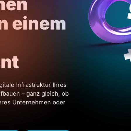
men
on einem
ent
gitale Infrastruktur Ihres
fbauen – ganz gleich, ob
tleres Unternehmen oder