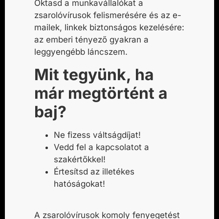
Oktasd a munkavállalókat a
zsarolóvírusok felismerésére és az e-
mailek, linkek biztonságos kezelésére:
az emberi tényező gyakran a
leggyengébb láncszem.
Mit tegyünk, ha
már megtörtént a
baj?
Ne fizess váltságdíjat!
Vedd fel a kapcsolatot a
szakértőkkel!
Értesítsd az illetékes
hatóságokat!
A zsarolóvírusok komoly fenyegetést