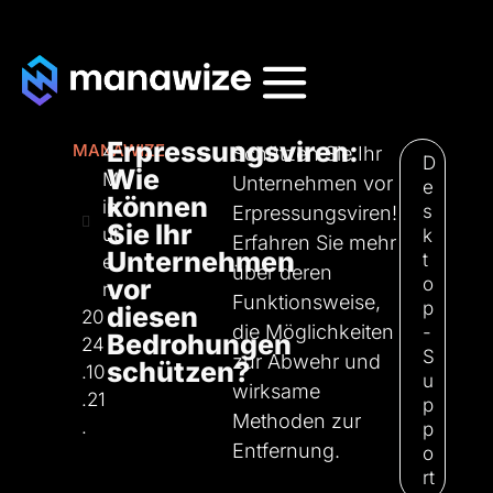
Erpressungsviren:
MANAWIZE
4
Schützen Sie Ihr
D
Wie
M
Unternehmen vor
e
können
in
s
Erpressungsviren!
Sie Ihr
ut
k
Erfahren Sie mehr
Unternehmen
t
e
über deren
vor
o
n
Funktionsweise,
p
diesen
20
die Möglichkeiten
-
Bedrohungen
24
S
zur Abwehr und
schützen?
.10
u
wirksame
.21
p
Methoden zur
.
p
Entfernung.
o
rt