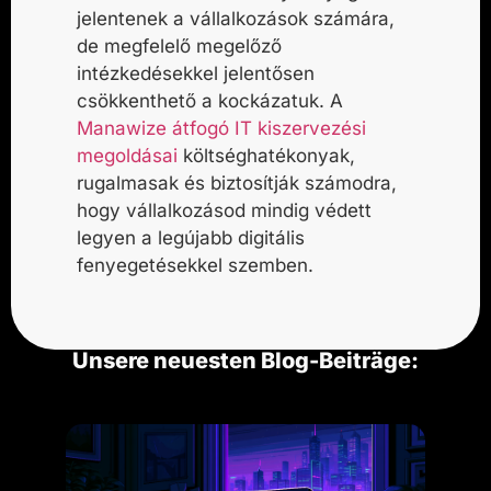
jelentenek a vállalkozások számára,
de megfelelő megelőző
intézkedésekkel jelentősen
csökkenthető a kockázatuk. A
Manawize átfogó IT kiszervezési
megoldásai
költséghatékonyak,
rugalmasak és biztosítják számodra,
hogy vállalkozásod mindig védett
legyen a legújabb digitális
fenyegetésekkel szemben.
Unsere neuesten Blog-Beiträge: