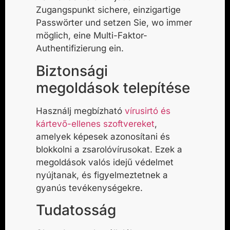
Zugangspunkt sichere, einzigartige
Passwörter und setzen Sie, wo immer
möglich, eine Multi-Faktor-
Authentifizierung ein.
Biztonsági
megoldások telepítése
Használj megbízható
vírusirtó és
kártevő-ellenes szoftvereket
,
amelyek képesek azonosítani és
blokkolni a zsarolóvírusokat. Ezek a
megoldások valós idejű védelmet
nyújtanak, és figyelmeztetnek a
gyanús tevékenységekre.
Tudatosság