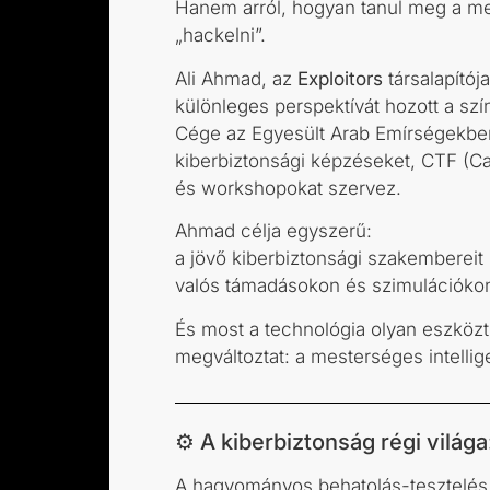
Hanem arról, hogyan tanul meg a mes
„hackelni”.
Ali Ahmad, az
Exploitors
társalapítój
különleges perspektívát hozott a szí
Cége az Egyesült Arab Emírségekben
kiberbiztonsági képzéseket, CTF (Ca
és workshopokat szervez.
Ahmad célja egyszerű:
a jövő kiberbiztonsági szakemberei
valós támadásokon és szimulációkon 
És most a technológia olyan eszközt
megváltoztat: a mesterséges intellig
⚙️ A kiberbiztonság régi világa
A hagyományos behatolás-tesztelés (