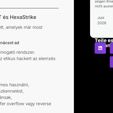
zeigen Ihn
nicht ausrei
T és HexaStrike
Juni
2026
tt, amelyek már most
Teile e
tanácsot ad
and
mogató rendszer.
az etikus hackert az elemzés
mes használni,
szkennelést,
ánsak,
fer overflow vagy reverse