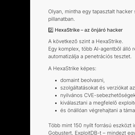
Olyan, mintha egy tapasztalt hacke
pillanatban.
2️⃣ HexaStrike – az önjáró hacker
A következő szint a HexaStrike.
Egy komplex, több AI-agentből álló r
automatizálja a penetrációs tesztet.
A HexaStrike képes:
domaint beolvasni,
szolgáltatásokat és verziókat az
nyilvános CVE-sebezhetőségek
kiválasztani a megfelelő exploit
és önállóan végrehajtani a támad
Több mint 150 nyílt forrású eszközt 
Gobustert, ExploitDB-t – mindezt eg