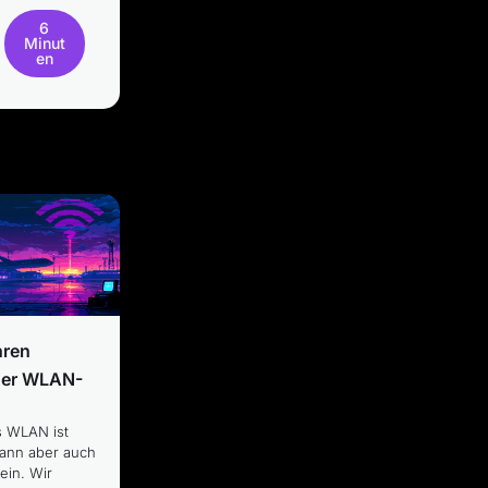
6
Minut
en
hren
cher WLAN-
s WLAN ist
kann aber auch
sein. Wir