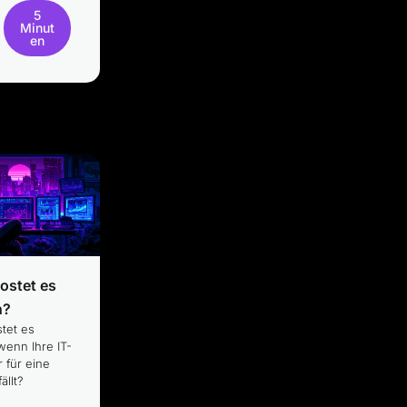
5
Minut
en
kostet es
h?
stet es
 wenn Ihre IT-
r für eine
ällt?