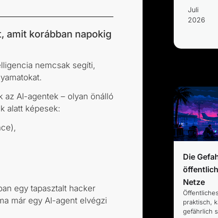
Juli
2026
t, amit korábban napokig
lligencia nemcsak segíti,
olyamatokat.
az AI-agentek – olyan önálló
k alatt képesek:
nce),
Die Gefa
öffentli
Netze
ban egy tapasztalt hacker
Öffentliche
ma már egy AI-agent elvégzi
praktisch, 
gefährlich 