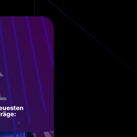
euesten
träge: