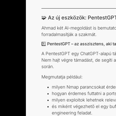
🧩 Az új eszközök: PentestGP
Ahmad két AI-megoldást is bemutato
forradalmasítják a szakmát.
1️⃣ PentestGPT – az asszisztens, aki 
A PentestGPT egy ChatGPT-alapú tá
Nem hajt végre támadást, de segíti 
során.
Megmutatja például:
milyen Nmap parancsokat érde
hogyan érdemes futtatni a port
milyen exploitok lehetnek relev
és miként végezhető el egy buf
engineering feladat.