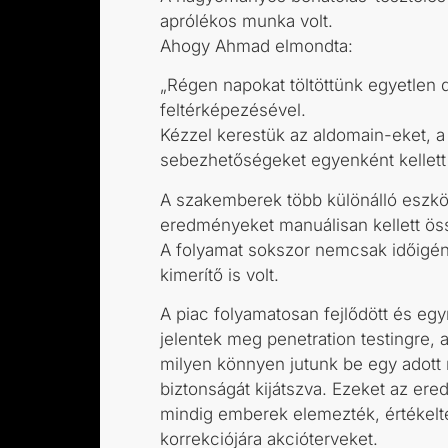
aprólékos munka volt.
Ahogy Ahmad elmondta:
„Régen napokat töltöttünk egyetlen
feltérképezésével.
Kézzel kerestük az aldomain-eket, a n
sebezhetőségeket egyenként kellett
A szakemberek több különálló eszkö
eredményeket manuálisan kellett öss
A folyamat sokszor nemcsak időigé
kimerítő is volt.
A piac folyamatosan fejlődött és e
jelentek meg penetration testingre, 
milyen könnyen jutunk be egy adott
biztonságát kijátszva. Ezeket az er
mindig emberek elemezték, értékelté
korrekciójára akcióterveket.