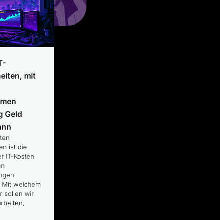
T-
iten, mit
r
hmen
ig Geld
ann
sten
n ist die
r IT-Kosten
en
ungen
 Mit welchem
r sollen wir
rbeiten,