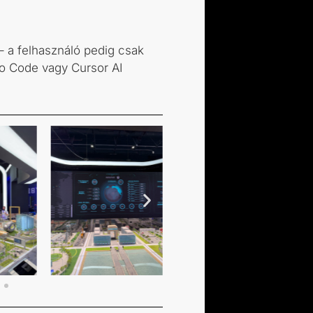
– a felhasználó pedig csak
io Code vagy Cursor AI