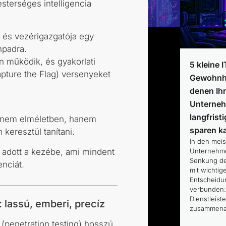
terséges intelligencia
a és vezérigazgatója egy
npadra.
 működik, és gyakorlati
5 kleine I
pture the Flag) versenyeket
Gewohnhe
denen Ih
Unterne
langfrist
t nem elméletben, hanem
sparen k
keresztül tanítani.
In den mei
 adott a kezébe, ami mindent
Unternehme
Senkung de
enciát.
mit wichtig
Entscheid
verbunden:
Dienstleiste
: lassú, emberi, precíz
zusammena
penetration testing) hosszú,