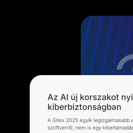
Az AI új korszakot nyi
kiberbiztonságban
A Gitex 2025 egyik legizgalmasabb 
szoftverről, nem is egy kibertámadásr