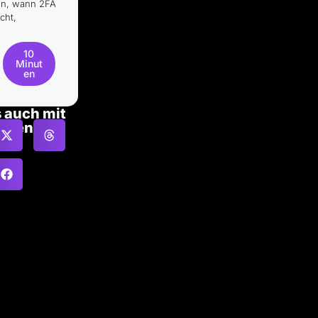
en, wann 2FA
cht,
10
Minut
en
s auch mit
eren!