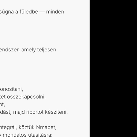
r súgna a füledbe — minden
endszer, amely teljesen
onosítani,
et összekapcsolni,
ot,
ást, majd riportot készíteni.
integrál, köztük Nmapet,
y mondatos utasításra: