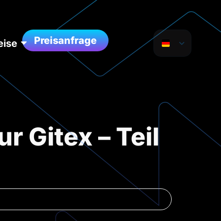
Preisanfrage
eise
r Gitex – Teil