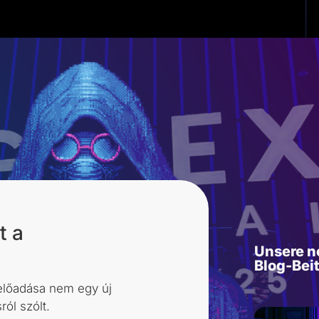
t a
Unsere n
Blog-Bei
előadása nem egy új
ól szólt.