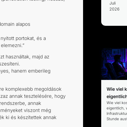
Juli
2026
 domain alapos
yitott portokat, és a
 elemezni.”
zt használtak, majd az
zesíteni.
nyes, hanem emberileg
Wie viel 
gyre komplexebb megoldások
azaz annak tesztelésére, hogy
eigentlic
Wie viel ko
 rendszerbe, annak
eigentlich,
edményeket viszont még
Infrastruktu
k ki és készítettek annak
Stunde ausf