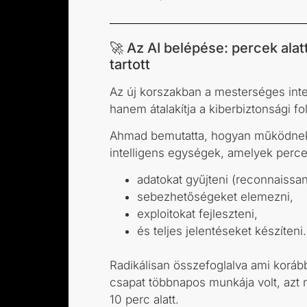
🚀 Az AI belépése: percek alat
tartott
Az új korszakban a mesterséges inte
hanem átalakítja a kiberbiztonsági f
Ahmad bemutatta, hogyan működnek 
intelligens egységek, amelyek perce
adatokat gyűjteni (reconnaissa
sebezhetőségeket elemezni,
exploitokat fejleszteni,
és teljes jelentéseket készíteni.
Radikálisan összefoglalva ami koráb
csapat többnapos munkája volt, azt 
10 perc alatt.